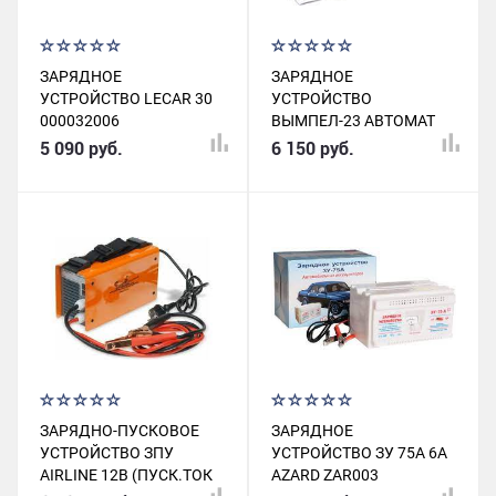
ЗАРЯДНОЕ
ЗАРЯДНОЕ
УСТРОЙСТВО LECAR 30
УСТРОЙСТВО
000032006
ВЫМПЕЛ-23 АВТОМАТ
12В 16А LED
5 090 руб.
6 150 руб.
ИНДИКАТОР
С.ПЕТЕРБУРГ
ЗАРЯДНО-ПУСКОВОЕ
ЗАРЯДНОЕ
УСТРОЙСТВО ЗПУ
УСТРОЙСТВО ЗУ 75А 6А
AIRLINE 12В (ПУСК.ТОК
AZARD ZAR003