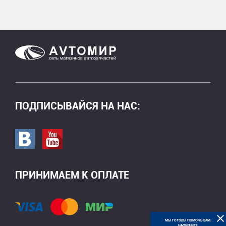
ПОДПИСЫВАЙСЯ НА НАС:
Перейти в вк
Перейти на страницу youtube
ПРИНИМАЕМ К ОПЛАТЕ
МЫ ГОТОВЫ ПОМОЧЬ ВАМ.
З
НАПИШИТЕ,