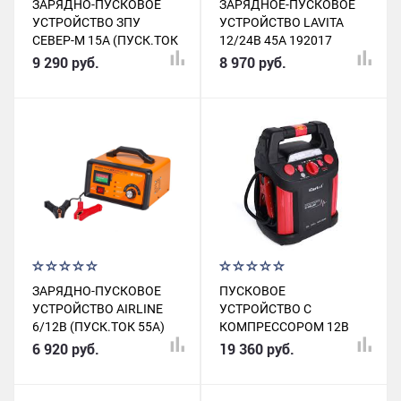
ЗАРЯДНО-ПУСКОВОЕ
ЗАРЯДНОЕ-ПУСКОВОЕ
УСТРОЙСТВО ЗПУ
УСТРОЙСТВО LAVITA
СЕВЕР-М 15А (ПУСК.ТОК
12/24B 45A 192017
200А)
9 290 руб.
8 970 руб.
ЗАРЯДНО-ПУСКОВОЕ
ПУСКОВОЕ
УСТРОЙСТВО AIRLINE
УСТРОЙСТВО С
6/12В (ПУСК.ТОК 55А)
КОМПРЕССОРОМ 12В
ТРАНСФОРМАТОРНОЕ
20000 МАЧ 600/1200А
6 920 руб.
19 360 руб.
AJS5505
ICARTOOL ICCBL20P