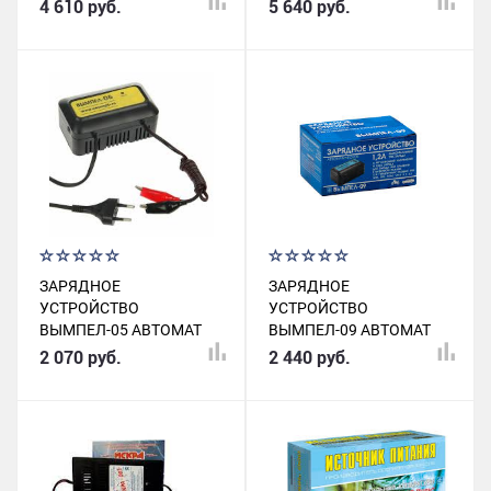
12В 0-7А СЕГМЕНТНЫЙ
4 610 руб.
5 640 руб.
ЖК ИНДИКАТОР
ЗАРЯДНОЕ
ЗАРЯДНОЕ
УСТРОЙСТВО
УСТРОЙСТВО
ВЫМПЕЛ-05 АВТОМАТ
ВЫМПЕЛ-09 АВТОМАТ
12В 1,2А С.ПЕТЕРБУРГ
12В 1,2А С
2 070 руб.
2 440 руб.
РЕГУЛИРОВКОЙ
С.ПЕТЕРБУРГ