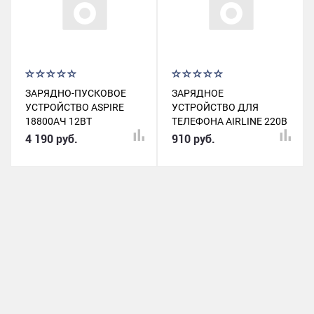
ЗАРЯДНО-ПУСКОВОЕ
ЗАРЯДНОЕ
УСТРОЙСТВО ASPIRE
УСТРОЙСТВО ДЛЯ
18800АЧ 12ВТ
ТЕЛЕФОНА AIRLINE 220В
(ПУСК.ТОК 600А)
TYPE-C PD+QC 3.0 20BТ
4 190 руб.
910 руб.