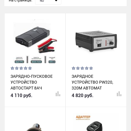
На странице:
40
ЗАРЯДНО-ПУСКОВОЕ
ЗАРЯДНОЕ
УСТРОЙСТВО
УСТРОЙСТВО PW320,
АВТОСТАРТ 8АЧ
320M АВТОМАТ
(ПУСК.ТОК 400А)
ПРЕДПУСКОВОЕ
4 110 руб.
4 820 руб.