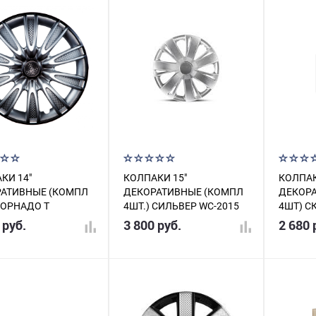
КИ 14"
КОЛПАКИ 15"
КОЛПАК
АТИВНЫЕ (КОМПЛ
ДЕКОРАТИВНЫЕ (КОМПЛ
ДЕКОР
ТОРНАДО T
4ШТ.) СИЛЬВЕР WC-2015
4ШТ) С
РИСТО-ЧЕРНЫЕ-
AWCC1
 руб.
3 800 руб.
2 680 
Н AIRLINE
410