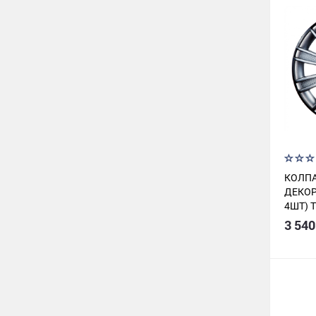
КОЛПА
ДЕКОР
4ШТ) 
СЕРЕБ
3 540
КАРБО
AWCC1