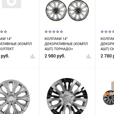
КИ 14"
КОЛПАКИ 14"
КОЛПАК
АТИВНЫЕ (КОМПЛ
ДЕКОРАТИВНЫЕ (КОМПЛ
ДЕКОР
ВОЛТЕКТ
4ШТ) ТОРНАДО+
4ШТ) С
РИСТО-ЧЕРНЫЕ
СЕРЕБРИСТО-ЧЕРНЫЕ
 руб.
2 980 руб.
2 780 
Н AWCC-14-18
КАРБОН AWCC-14-07