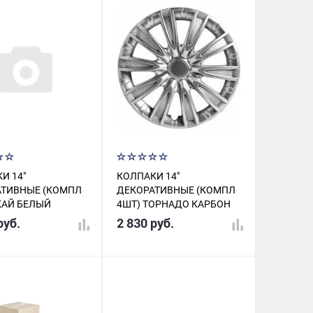
И 14"
КОЛПАКИ 14"
АТИВНЫЕ (КОМПЛ
ДЕКОРАТИВНЫЕ (КОМПЛ
КАЙ БЕЛЫЙ
4ШТ) ТОРНАДО КАРБОН
412
AWCC1406
руб.
2 830 руб.