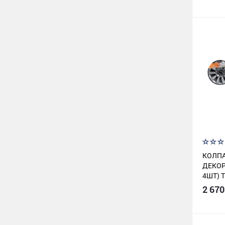
AWCC-
КОЛПА
ДЕКОР
4ШТ) 
СЕРЕБ
2 670
КАРБО
07