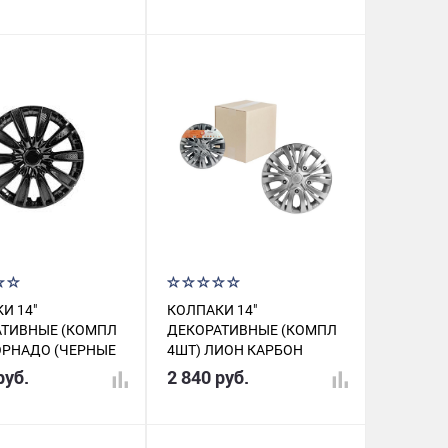
И 14"
КОЛПАКИ 14"
АТИВНЫЕ (КОМПЛ
ДЕКОРАТИВНЫЕ (КОМПЛ
ОРНАДО (ЧЕРНЫЕ
4ШТ) ЛИОН КАРБОН
, КАРБОН)
AWCC-14-01
руб.
2 840 руб.
409