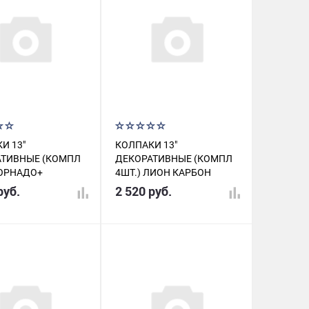
И 13"
КОЛПАКИ 13"
АТИВНЫЕ (КОМПЛ
ДЕКОРАТИВНЫЕ (КОМПЛ
ТОРНАДО+
4ШТ.) ЛИОН КАРБОН
ИСТО-ЧЕРНЫЕ
AWCC-13-01
руб.
2 520 руб.
 AWCC1307