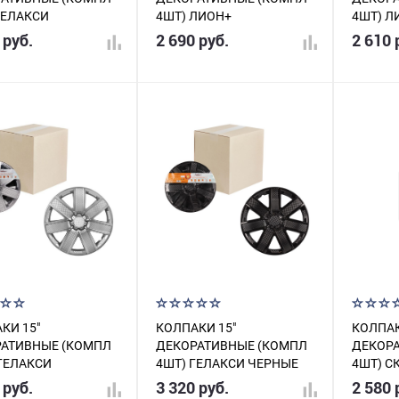
ГЕЛАКСИ
4ШТ) ЛИОН+
4ШТ) Л
РИСТЫЕ КАРБОН
СЕРЕБРИСТО-ЧЕРНЫЕ
14-03
 руб.
2 690 руб.
2 610 
14-19
AWCC-14-02
КИ 15"
КОЛПАКИ 15"
КОЛПАК
АТИВНЫЕ (КОМПЛ
ДЕКОРАТИВНЫЕ (КОМПЛ
ДЕКОР
 ГЕЛАКСИ
4ШТ) ГЕЛАКСИ ЧЕРНЫЕ
4ШТ) С
БРИСТЫЙ КАРБОН)
AWCC-15-22
 руб.
3 320 руб.
2 580 