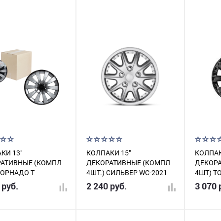
15-19
КИ 13"
КОЛПАКИ 15"
КОЛПАК
АТИВНЫЕ (КОМПЛ
ДЕКОРАТИВНЫЕ (КОМПЛ
ДЕКОР
ТОРНАДО T
4ШТ.) СИЛЬВЕР WC-2021
4ШТ) Т
РИСТО-ЧЕРНЫЕ-
ГЛЯНЕЦ
 руб.
2 240 руб.
3 070 
Н AIRLINE AWCC-13-
AWCC1