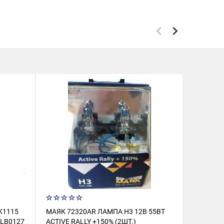
K1115
МАЯК 72320AR ЛАМПА H3 12В 55ВТ
ШАЙБА 
LB0127
ACTIVE RALLY +150% (2ШТ.)