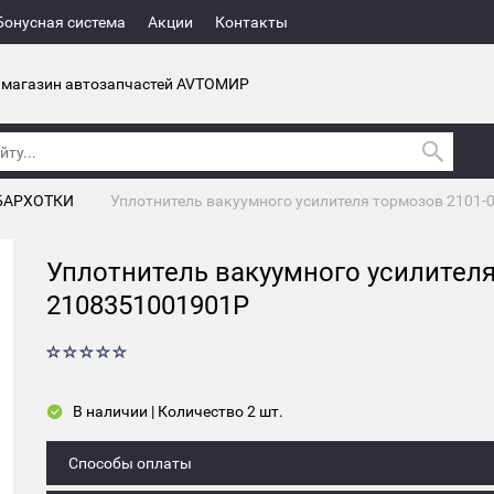
Бонусная система
Акции
Контакты
 магазин автозапчастей AVTOМИР
БАРХОТКИ
Уплотнитель вакуумного усилителя тормозов 2101-
Уплотнитель вакуумного усилителя
2108351001901P
В наличии | Количество 2 шт.
Способы оплаты