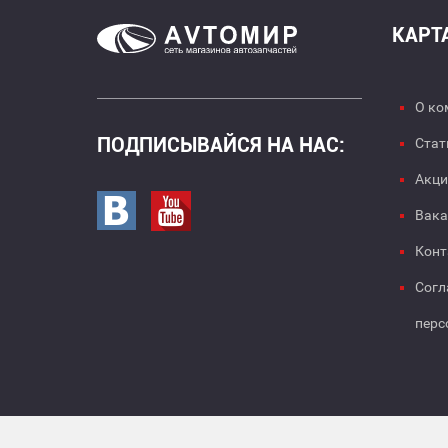
КАРТ
О ко
ПОДПИСЫВАЙСЯ НА НАС:
Стат
Акци
Перейти в вк
Перейти на страницу youtube
Вака
Конт
Согл
перс