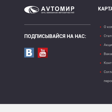
КАРТ
О ко
ПОДПИСЫВАЙСЯ НА НАС:
Стат
Акци
Перейти в вк
Перейти на страницу youtube
Вака
Конт
Согл
перс