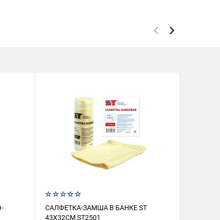
-
САЛФЕТКА-ЗАМША В БАНКЕ ST
КОВРИКИ
43X32СМ ST2501
EVA С Б