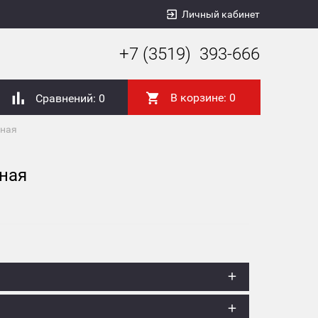
Личный кабинет
+7 (3519) 393-666
В корзине:
0
Сравнений:
0
нная
нная