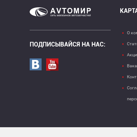
КАРТ
О ко
ПОДПИСЫВАЙСЯ НА НАС:
Стат
Акци
Перейти в вк
Перейти на страницу youtube
Вака
Конт
Согл
перс