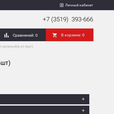
Личный кабинет
+7 (3519) 393-666
В корзине:
0
Сравнений:
0
л зеленый(в уп 4шт)
4шт)