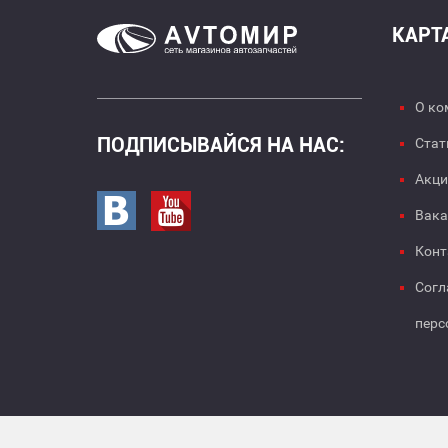
КАРТ
О ко
ПОДПИСЫВАЙСЯ НА НАС:
Стат
Акци
Перейти в вк
Перейти на страницу youtube
Вака
Конт
Согл
перс