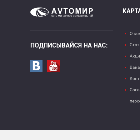
КАРТ
О ко
ПОДПИСЫВАЙСЯ НА НАС:
Стат
Акци
Перейти в вк
Перейти на страницу youtube
Вака
Конт
Согл
перс