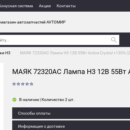
Бонусная система
Акции
Контакты
 магазин автозапчастей AVTOМИР
ки Н3
МАЯК 72320AC Лампа H3 12В 55Вт Active Crystal +130% (2
МАЯК 72320AC Лампа H3 12В 55Вт Ac
В наличии | Количество 2 шт.
Способы оплаты
Информация о доставке