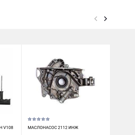
Н V108
МАСЛОНАСОС 2112 ИНЖ
АМОРТИЗ
FINWHAL