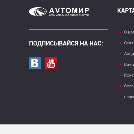
КАРТ
О ко
ПОДПИСЫВАЙСЯ НА НАС:
Стат
Акци
Перейти в вк
Перейти на страницу youtube
Вака
Конт
Согл
перс