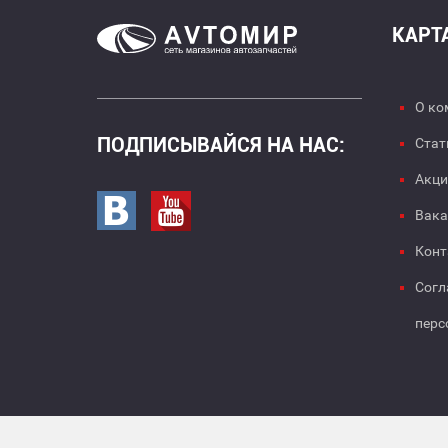
КАРТ
О ко
ПОДПИСЫВАЙСЯ НА НАС:
Стат
Акци
Перейти в вк
Перейти на страницу youtube
Вака
Конт
Согл
перс