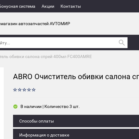
Бонусная система
Акции
Контакты
 магазин автозапчастей AVTOМИР
тель обивки салона спрей 400мл FC400AMRE
ABRO Очиститель обивки салона 
В наличии | Количество 3 шт.
Способы оплаты
Информация о доставке