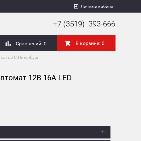
Личный кабинет
+7 (3519) 393-666
В корзине:
0
Сравнений:
0
катор С.Петербург
втомат 12В 16А LED