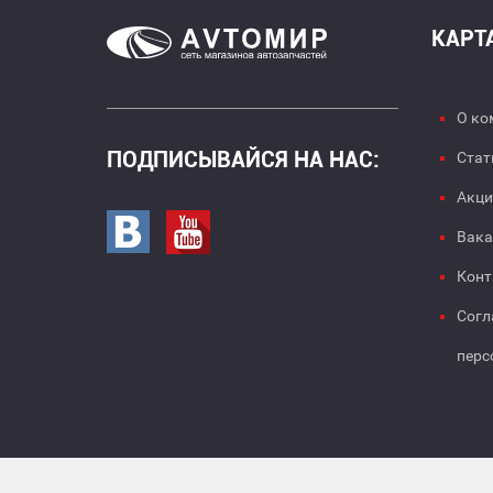
КАРТ
О ко
ПОДПИСЫВАЙСЯ НА НАС:
Стат
Акци
Перейти в вк
Перейти на страницу youtube
Вака
Конт
Согл
перс