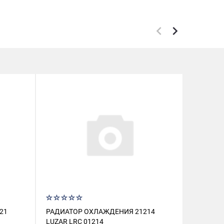
21
РАДИАТОР ОХЛАЖДЕНИЯ 21214
СК ЩУП 
LUZAR LRC 01214
70614