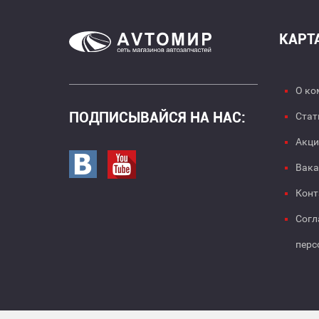
КАРТ
О ко
ПОДПИСЫВАЙСЯ НА НАС:
Стат
Акци
Перейти в вк
Перейти на страницу youtube
Вака
Конт
Согл
перс