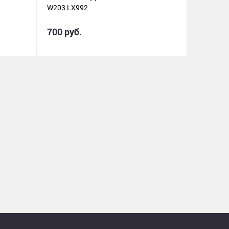
W203 LX992
700 руб.
1 870 р